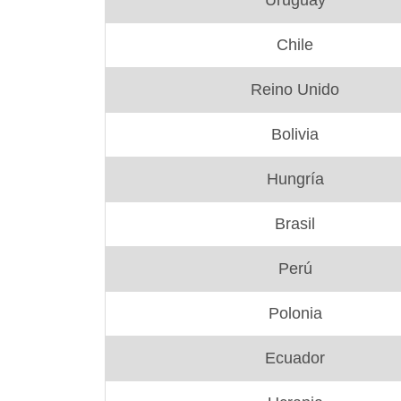
Uruguay
Chile
Reino Unido
Bolivia
Hungría
Brasil
Perú
Polonia
Ecuador