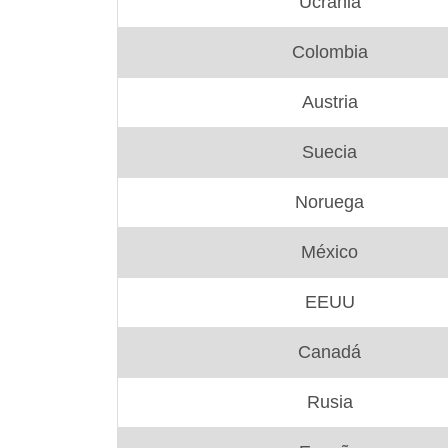
Ucrania
Colombia
Austria
Suecia
Noruega
México
EEUU
Canadá
Rusia