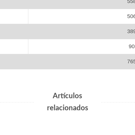
55
50
38
90
76
Artículos
relacionados