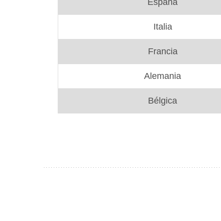
España
Italia
Francia
Alemania
Bélgica